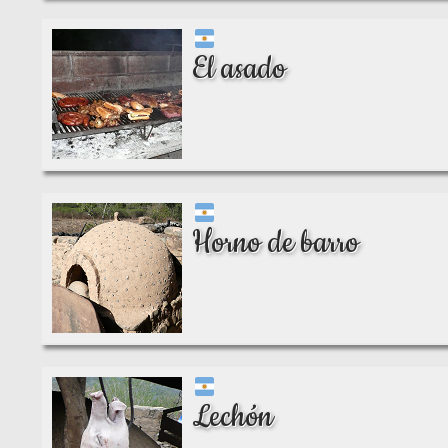
El asado
Horno de barro
Lechón