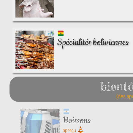
Spécialités boliviennes
bientô
(des ap
Boissons
aperçu