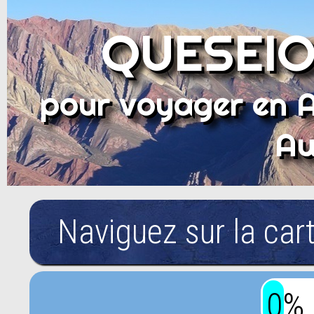
QUESEIO
pour voyager en 
Au
Naviguez sur la car
0%