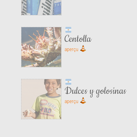
Centolla
aperçu
Dulces y golosinas
aperçu