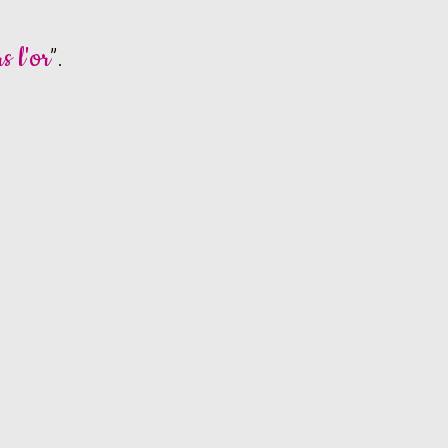
s l'or
”.
Carnets associés