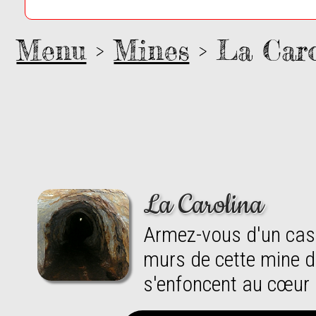
Menu
>
Mines
> La Caro
La Carolina
armez-vous d'un casque – mais renoncez à pelles et pioches : interdiction de gratter les
murs de cette mine d
s'enfoncent au cœur 