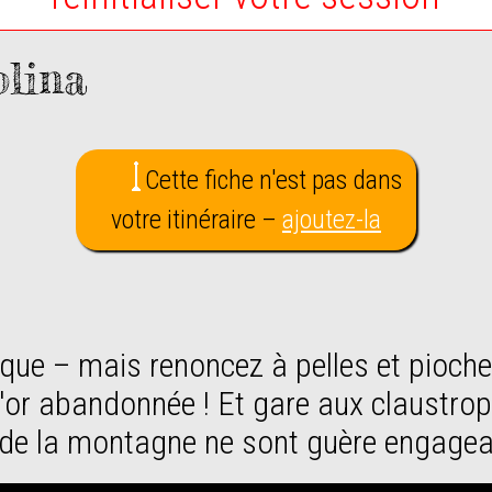
lina
Cette fiche
n'est pas
dans
votre itinéraire –
ajoutez-la
'or abandonnée ! Et gare aux claustrop
de la montagne ne sont guère engagean