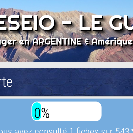
SEIO - LE G
ger en ARGENTINE & Amérique
rte
0%
ous avez consulté 1 fiches sur 543