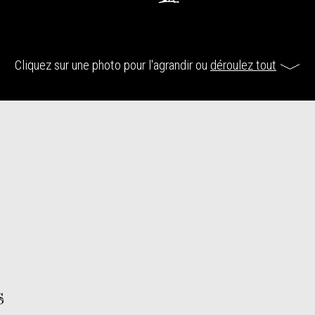
Cliquez sur une photo pour l'agrandir ou
déroulez tout
s